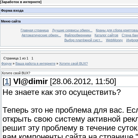
[
Заработок в интернете
]
Форма входа
Меню сайта
Главная страница
Лучшие сервисы обмен...
Краны для сбора криптов
Автоматические обмен...
Файлообменники
Каталог сайтов
Стена бан
Выбор платёжной сист...
WebMoney
Информ
Страница
1
из
1
1
Форум
»
Ваша работа в интернете
»
Хотите свой BUX?
Хотите свой BUX?
[
1
]
Vl@dimir
[28.06.2012, 11:50]
Не знаете как это осуществить?
Теперь это не проблема для вас. Ес
открыть свою систему активной рек
решит эту проблему в течение суток
вам компоненты сайта на странице "